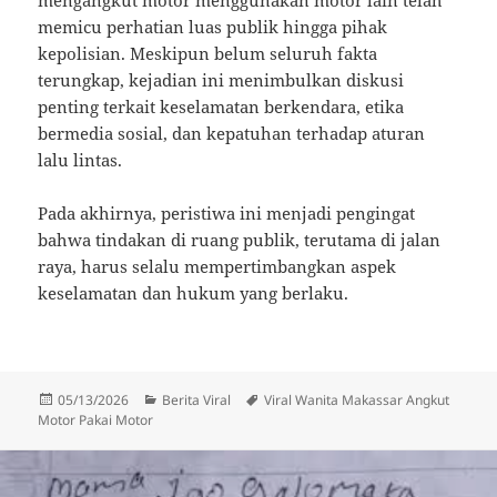
mengangkut motor menggunakan motor lain telah
memicu perhatian luas publik hingga pihak
kepolisian. Meskipun belum seluruh fakta
terungkap, kejadian ini menimbulkan diskusi
penting terkait keselamatan berkendara, etika
bermedia sosial, dan kepatuhan terhadap aturan
lalu lintas.
Pada akhirnya, peristiwa ini menjadi pengingat
bahwa tindakan di ruang publik, terutama di jalan
raya, harus selalu mempertimbangkan aspek
keselamatan dan hukum yang berlaku.
Diposkan
Kategori
Tag
05/13/2026
Berita Viral
Viral Wanita Makassar Angkut
pada
Motor Pakai Motor