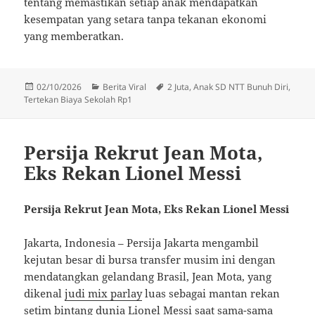
tentang memastikan setiap anak mendapatkan
kesempatan yang setara tanpa tekanan ekonomi
yang memberatkan.
Diposkan
Kategori
Tag
02/10/2026
Berita Viral
2 Juta
,
Anak SD NTT Bunuh Diri
,
pada
Tertekan Biaya Sekolah Rp1
Persija Rekrut Jean Mota,
Eks Rekan Lionel Messi
Persija Rekrut Jean Mota, Eks Rekan Lionel Messi
Jakarta, Indonesia – Persija Jakarta mengambil
kejutan besar di bursa transfer musim ini dengan
mendatangkan gelandang Brasil, Jean Mota, yang
dikenal
judi mix parlay
luas sebagai mantan rekan
setim bintang dunia Lionel Messi saat sama-sama