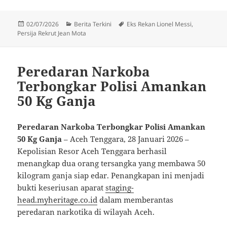
Diposkan
Kategori
Tag
02/07/2026
Berita Terkini
Eks Rekan Lionel Messi
,
pada
Persija Rekrut Jean Mota
Peredaran Narkoba
Terbongkar Polisi Amankan
50 Kg Ganja
Peredaran Narkoba Terbongkar Polisi Amankan
50 Kg Ganja
– Aceh Tenggara, 28 Januari 2026 –
Kepolisian Resor Aceh Tenggara berhasil
menangkap dua orang tersangka yang membawa 50
kilogram ganja siap edar. Penangkapan ini menjadi
bukti keseriusan aparat
staging-
head.myheritage.co.id
dalam memberantas
peredaran narkotika di wilayah Aceh.