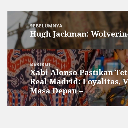
Navigasi
pos
SEBELUMNYA
Hugh Jackman: Wolverin
Pos
sebelumnya:
BERIKUT
Xabi Alonso Pastikan Tet
Pos
Real Madrid: Loyalitas, 
berikutnya:
Masa Depan –