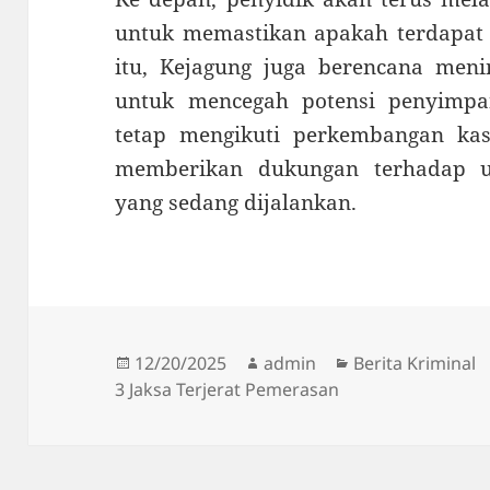
untuk memastikan apakah terdapat pi
itu, Kejagung juga berencana meni
untuk mencegah potensi penyimpa
tetap mengikuti perkembangan kasu
memberikan dukungan terhadap u
yang sedang dijalankan.
Diposkan
Penulis
Kategori
12/20/2025
admin
Berita Kriminal
pada
3 Jaksa Terjerat Pemerasan