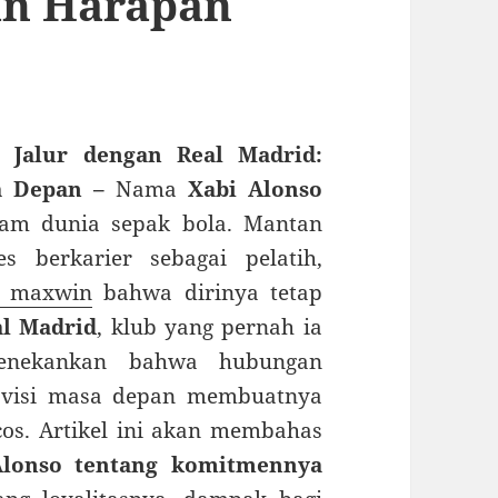
dan Harapan
u Jalur dengan Real Madrid:
sa Depan –
Nama
Xabi Alonso
lam dunia sepak bola. Mantan
s berkarier sebagai pelatih,
00 maxwin
bahwa dirinya tetap
al Madrid
, klub yang pernah ia
menekankan bahwa hubungan
an visi masa depan membuatnya
cos. Artikel ini akan membahas
Alonso tentang komitmennya