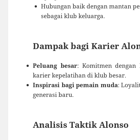
Hubungan baik dengan mantan pe
sebagai klub keluarga.
Dampak bagi Karier Alo
Peluang besar
: Komitmen dengan 
karier kepelatihan di klub besar.
Inspirasi bagi pemain muda
: Loyal
generasi baru.
Analisis Taktik Alonso