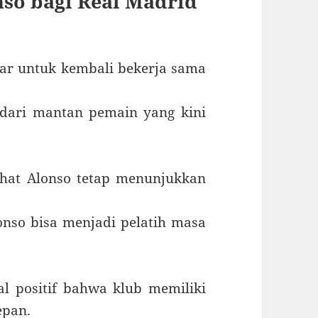
so bagi Real Madrid
sar untuk kembali bekerja sama
dari mantan pemain yang kini
hat Alonso tetap menunjukkan
nso bisa menjadi pelatih masa
l positif bahwa klub memiliki
epan.