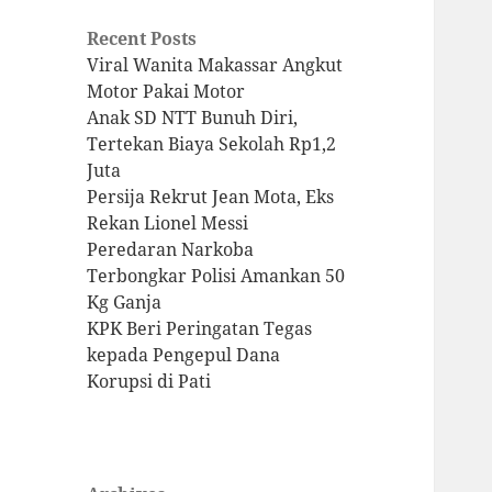
Recent Posts
Viral Wanita Makassar Angkut
Motor Pakai Motor
Anak SD NTT Bunuh Diri,
Tertekan Biaya Sekolah Rp1,2
Juta
Persija Rekrut Jean Mota, Eks
Rekan Lionel Messi
Peredaran Narkoba
Terbongkar Polisi Amankan 50
Kg Ganja
KPK Beri Peringatan Tegas
kepada Pengepul Dana
Korupsi di Pati