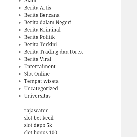
Alam
Berita Artis
Berita Bencana
Berita dalam Negeri
Berita Kriminal
Berita Politik
Berita Terkini
Berita Trading dan Forex
Berita Viral
Entertaiment
Slot Online
Tempat wisata
Uncategorized
Universitas
rajascater
slot bet kecil
slot depo 5k
slot bonus 100