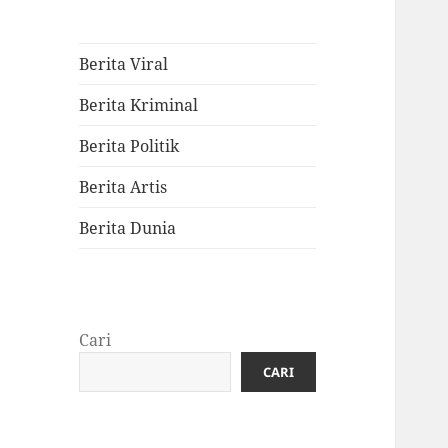
Berita Viral
Berita Kriminal
Berita Politik
Berita Artis
Berita Dunia
Cari
CARI