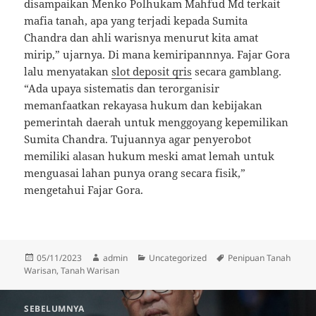
disampaikan Menko Polhukam Mahfud Md terkait
mafia tanah, apa yang terjadi kepada Sumita
Chandra dan ahli warisnya menurut kita amat
mirip,” ujarnya. Di mana kemiripannnya. Fajar Gora
lalu menyatakan
slot deposit qris
secara gamblang.
“Ada upaya sistematis dan terorganisir
memanfaatkan rekayasa hukum dan kebijakan
pemerintah daerah untuk menggoyang kepemilikan
Sumita Chandra. Tujuannya agar penyerobot
memiliki alasan hukum meski amat lemah untuk
menguasai lahan punya orang secara fisik,”
mengetahui Fajar Gora.
Diposkan
Penulis
Kategori
Tag
05/11/2023
admin
Uncategorized
Penipuan Tanah
pada
Warisan
,
Tanah Warisan
Navigasi
SEBELUMNYA
pos