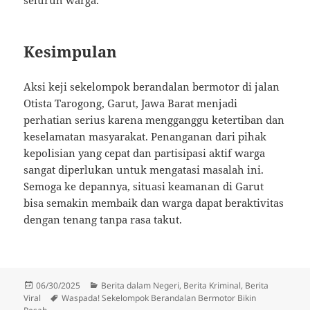
Kesimpulan
Aksi keji sekelompok berandalan bermotor di jalan
Otista Tarogong, Garut, Jawa Barat menjadi
perhatian serius karena mengganggu ketertiban dan
keselamatan masyarakat. Penanganan dari pihak
kepolisian yang cepat dan partisipasi aktif warga
sangat diperlukan untuk mengatasi masalah ini.
Semoga ke depannya, situasi keamanan di Garut
bisa semakin membaik dan warga dapat beraktivitas
dengan tenang tanpa rasa takut.
Diposkan
Kategori
06/30/2025
Berita dalam Negeri
,
Berita Kriminal
,
Berita
pada
Tag
Viral
Waspada! Sekelompok Berandalan Bermotor Bikin