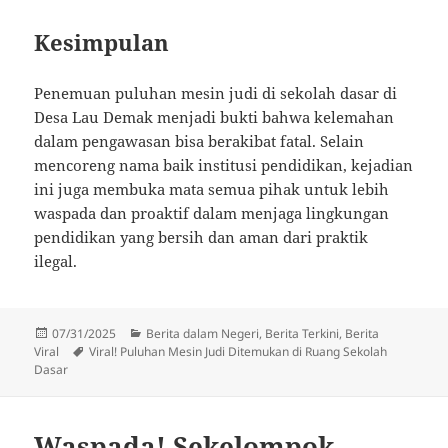
Kesimpulan
Penemuan puluhan mesin judi di sekolah dasar di
Desa Lau Demak menjadi bukti bahwa kelemahan
dalam pengawasan bisa berakibat fatal. Selain
mencoreng nama baik institusi pendidikan, kejadian
ini juga membuka mata semua pihak untuk lebih
waspada dan proaktif dalam menjaga lingkungan
pendidikan yang bersih dan aman dari praktik
ilegal.
Diposkan
Kategori
07/31/2025
Berita dalam Negeri
,
Berita Terkini
,
Berita
pada
Tag
Viral
Viral! Puluhan Mesin Judi Ditemukan di Ruang Sekolah
Dasar
Waspada! Sekelompok