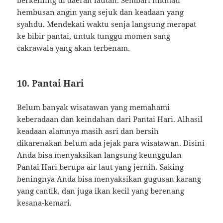
hembusan angin yang sejuk dan keadaan yang
syahdu. Mendekati waktu senja langsung merapat
ke bibir pantai, untuk tunggu momen sang
cakrawala yang akan terbenam.
10. Pantai Hari
Belum banyak wisatawan yang memahami
keberadaan dan keindahan dari Pantai Hari. Alhasil
keadaan alamnya masih asri dan bersih
dikarenakan belum ada jejak para wisatawan. Disini
Anda bisa menyaksikan langsung keunggulan
Pantai Hari berupa air laut yang jernih. Saking
beningnya Anda bisa menyaksikan gugusan karang
yang cantik, dan juga ikan kecil yang berenang
kesana-kemari.