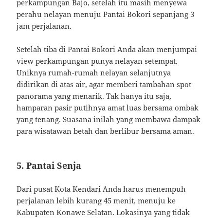
perkampungan Bajo, setelah itu masih menyewa
perahu nelayan menuju Pantai Bokori sepanjang 3
jam perjalanan.
Setelah tiba di Pantai Bokori Anda akan menjumpai
view perkampungan punya nelayan setempat.
Uniknya rumah-rumah nelayan selanjutnya
didirikan di atas air, agar memberi tambahan spot
panorama yang menarik. Tak hanya itu saja,
hamparan pasir putihnya amat luas bersama ombak
yang tenang. Suasana inilah yang membawa dampak
para wisatawan betah dan berlibur bersama aman.
5. Pantai Senja
Dari pusat Kota Kendari Anda harus menempuh
perjalanan lebih kurang 45 menit, menuju ke
Kabupaten Konawe Selatan. Lokasinya yang tidak