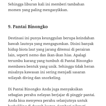
Sehingga liburan kali ini memberi tambahan
momen yang paling mengasyikkan.
9. Pantai Binongko
Destinasi ini punya keunggulan berupa keindahan
bawah lautnya yang mengagumkan. Disini banyak
hidup biota laut yang jarang ditemui di perairan
lain, seperti nemo dan ikan-ikan hias. Apalagi
terumbu karang yang tumbuh di Pantai Binongko
membawa bentuk yang unik. Sehingga tidak heran
misalnya kawasan ini sering menjadi sasaran
wilayah diving dan snorkeling.
Di Pantai Binongko Anda juga menyaksikan
sebagian perahu nelayan berjajar di pinggir pantai.
Anda bisa menyewa perahu selanjutnya untuk
berkeliling di daerah lautan. Sembari nikmati