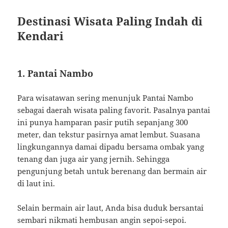
Destinasi Wisata Paling Indah di
Kendari
1. Pantai Nambo
Para wisatawan sering menunjuk Pantai Nambo
sebagai daerah wisata paling favorit. Pasalnya pantai
ini punya hamparan pasir putih sepanjang 300
meter, dan tekstur pasirnya amat lembut. Suasana
lingkungannya damai dipadu bersama ombak yang
tenang dan juga air yang jernih. Sehingga
pengunjung betah untuk berenang dan bermain air
di laut ini.
Selain bermain air laut, Anda bisa duduk bersantai
sembari nikmati hembusan angin sepoi-sepoi.