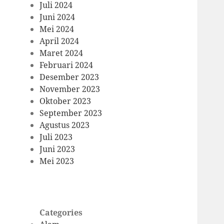
Juli 2024
Juni 2024
Mei 2024
April 2024
Maret 2024
Februari 2024
Desember 2023
November 2023
Oktober 2023
September 2023
Agustus 2023
Juli 2023
Juni 2023
Mei 2023
Categories