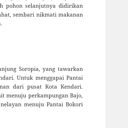
h pohon selanjutnya didirikan
rahat, sembari nikmati makanan
.
anjung Soropia, yang tawarkan
ndari. Untuk menggapai Pantai
nan dari pusat Kota Kendari.
it menuju perkampungan Bajo,
nelayan menuju Pantai Bokori