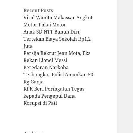
Recent Posts
Viral Wanita Makassar Angkut
Motor Pakai Motor
Anak SD NTT Bunuh Diri,
Tertekan Biaya Sekolah Rp1,2
Juta
Persija Rekrut Jean Mota, Eks
Rekan Lionel Messi
Peredaran Narkoba
Terbongkar Polisi Amankan 50
Kg Ganja
KPK Beri Peringatan Tegas
kepada Pengepul Dana
Korupsi di Pati