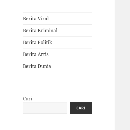
Berita Viral
Berita Kriminal
Berita Politik
Berita Artis
Berita Dunia
Cari
CARI