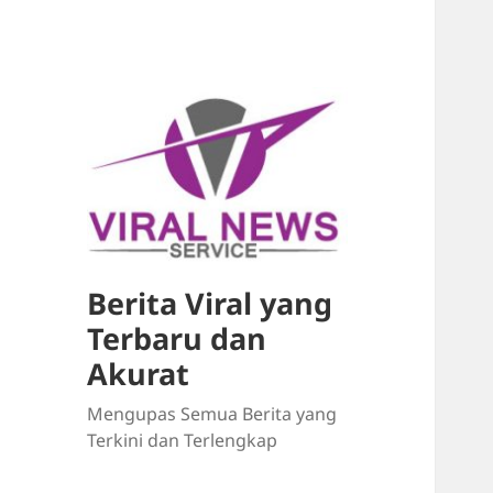
Berita Viral yang
Terbaru dan
Akurat
Mengupas Semua Berita yang
Terkini dan Terlengkap