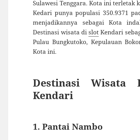
Sulawesi Tenggara. Kota ini terletak
Kedari punya populasi 350.9371 pad
menjadikannya sebagai Kota inda
Destinasi wisata di
slot
Kendari sebag
Pulau Bungkutoko, Kepulauan Bokor
Kota ini.
Destinasi Wisata 
Kendari
1. Pantai Nambo