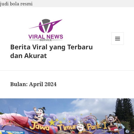
judi bola resmi
Berita Viral yang Terbaru
MENU
DAN
dan Akurat
WIDGET
Bulan:
April 2024