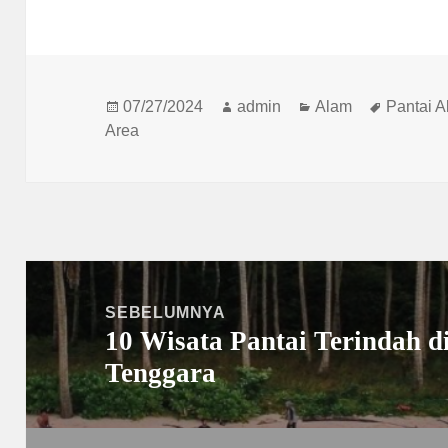
Diposkan
Penulis
Kategori
Tag
07/27/2024
admin
Alam
Pantai A
pada
Area
Navigasi
pos
SEBELUMNYA
10 Wisata Pantai Terindah d
Pos
Tenggara
sebelumnya: