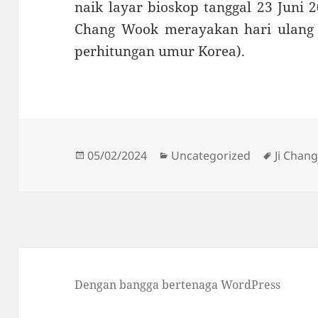
naik layar bioskop tanggal 23 Juni 20
Chang Wook merayakan hari ulang 
perhitungan umur Korea).
Diposkan
Kategori
Tag
05/02/2024
Uncategorized
Ji Chan
pada
Dengan bangga bertenaga WordPress