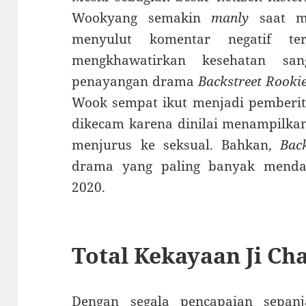
Wookyang semakin
manly
saat me
menyulut komentar negatif te
mengkhawatirkan kesehatan s
penayangan drama
Backstreet Rooki
Wook sempat ikut menjadi pemberita
dikecam karena dinilai menampilkan
menjurus ke seksual. Bahkan,
Bac
drama yang paling banyak menda
2020.
Total Kekayaan Ji Ch
Dengan segala pencapaian sepanj