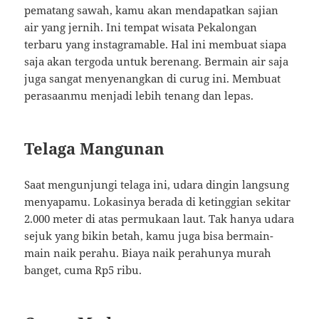
pematang sawah, kamu akan mendapatkan sajian
air yang jernih. Ini tempat wisata Pekalongan
terbaru yang instagramable. Hal ini membuat siapa
saja akan tergoda untuk berenang. Bermain air saja
juga sangat menyenangkan di curug ini. Membuat
perasaanmu menjadi lebih tenang dan lepas.
Telaga Mangunan
Saat mengunjungi telaga ini, udara dingin langsung
menyapamu. Lokasinya berada di ketinggian sekitar
2.000 meter di atas permukaan laut. Tak hanya udara
sejuk yang bikin betah, kamu juga bisa bermain-
main naik perahu. Biaya naik perahunya murah
banget, cuma Rp5 ribu.