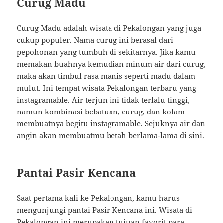
Curug Madu
Curug Madu adalah wisata di Pekalongan yang juga
cukup populer. Nama curug ini berasal dari
pepohonan yang tumbuh di sekitarnya. Jika kamu
memakan buahnya kemudian minum air dari curug,
maka akan timbul rasa manis seperti madu dalam
mulut. Ini tempat wisata Pekalongan terbaru yang
instagramable. Air terjun ini tidak terlalu tinggi,
namun kombinasi bebatuan, curug, dan kolam
membuatnya begitu instagramable. Sejuknya air dan
angin akan membuatmu betah berlama-lama di sini.
Pantai Pasir Kencana
Saat pertama kali ke Pekalongan, kamu harus
mengunjungi pantai Pasir Kencana ini. Wisata di
Pekalongan ini merupakan tujuan favorit para