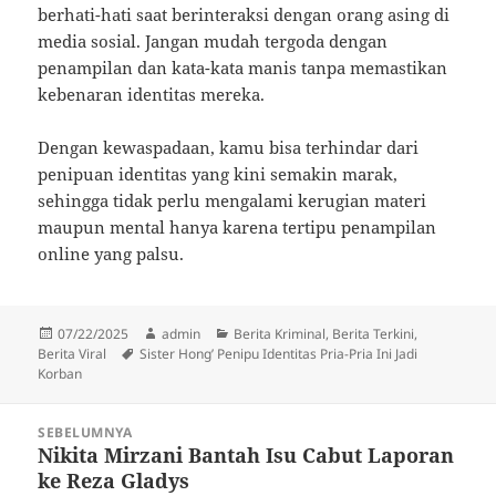
berhati-hati saat berinteraksi dengan orang asing di
media sosial. Jangan mudah tergoda dengan
penampilan dan kata-kata manis tanpa memastikan
kebenaran identitas mereka.
Dengan kewaspadaan, kamu bisa terhindar dari
penipuan identitas yang kini semakin marak,
sehingga tidak perlu mengalami kerugian materi
maupun mental hanya karena tertipu penampilan
online yang palsu.
Diposkan
Penulis
Kategori
07/22/2025
admin
Berita Kriminal
,
Berita Terkini
,
pada
Tag
Berita Viral
Sister Hong’ Penipu Identitas Pria-Pria Ini Jadi
Korban
Navigasi
SEBELUMNYA
pos
Nikita Mirzani Bantah Isu Cabut Laporan
Pos
ke Reza Gladys
sebelumnya: