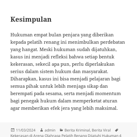
Kesimpulan
Hukuman empat bulan penjara yang diberikan
kepada pelatih renang ini menimbulkan perdebatan
yang hangat. Meski hukuman sudah dijatuhkan,
kasus ini menjadi refleksi bahwa setiap bentuk
kekerasan, sekecil apa pun, perlu diperlakukan
serius dalam sistem hukum dan masyarakat.
Diharapkan, kasus ini bisa menjadi pelajaran bagi
semua pihak untuk lebih menjaga sikap dan
berempati pada sesama, serta menjadi momentum
bagi penegak hukum dalam memperketat aturan
agar memberikan efek jera yang lebih maksimal.
Diposkan
Penulis
Kategori
Tag
11/03/2024
admin
Berita Kriminal
,
Berita Viral
pada
Kekerasan di Arena Olahraga Pelatih Renang Dijatuhi Hukuman 4