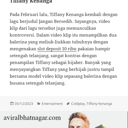
Tiffany Kenanga
Pada Februari lalu, Tiffany Kenanga kembali dengan
lagu berjudul Jangan Bersedih. Sayangnya, video
klip dari lagu tersebut juga memunculkan
kontroversi. Dalam video klip itu menampilkan dua
balerina yang meliuk-liukkan tubuhnya dengan
mengenakan
slot deposit 10 ribu
pakaian hampir
setengah telanjang, sangat kontras dengan
penampilan Tiffany sebagai hijaber. Banyak yang
menyayangkan Tiffany yang berhijab justru tampil
bersama model video klip sepasang balerina dengan
busana setengah telanjang.
Diposkan
Kategori
Tag
05/12/2023
Entertaiment
Coldplay
,
Tiffany Kenanga
pada