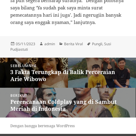
Ia pun segera berharap suratnya. “Dengan polosnya
saya bilang ‘Ya sudah pak saya minta surat
pemecatannya hari ini juga’. Jadi ngerugiin banyak
orang saya enggak nyaman,” lanjutnya.
Diposkan
Penulis
Kategori
Tag
05/11/2023
admin
Berita Viral
Pungli
,
Susi
pada
Pudjiastuti
Navigasi
SEBELUMNYA
pos
3 Fakta Terungkap di Balik Perceraian
Pos
Arie Wibowo
sebelumnya:
BERIKUT
Perencanaan Coldplay yang di Sambut
Pos
Meriah di Indonesia
berikutnya:
Dengan bangga bertenaga WordPress