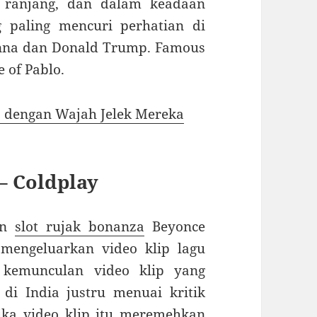
u ranjang, dan dalam keadaan
g paling mencuri perhatian di
anna dan Donald Trump. Famous
 of Pablo.
a dengan Wajah Jelek Mereka
 Coldplay
an
slot rujak bonanza
Beyonce
mengeluarkan video klip lagu
emunculan video klip yang
i India justru menuai kritik
ika video klip itu meremehkan