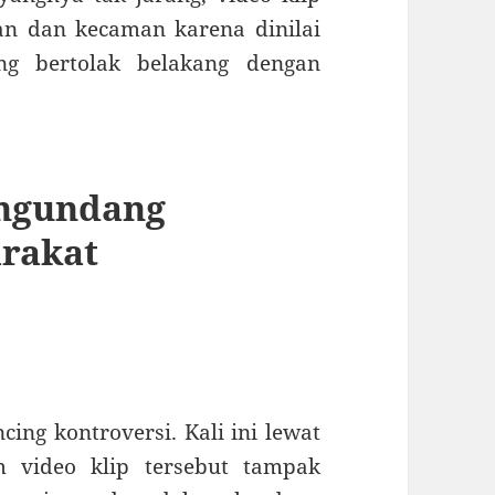
an dan kecaman karena dinilai
ang bertolak belakang dengan
engundang
arakat
cing kontroversi. Kali ini lewat
m video klip tersebut tampak