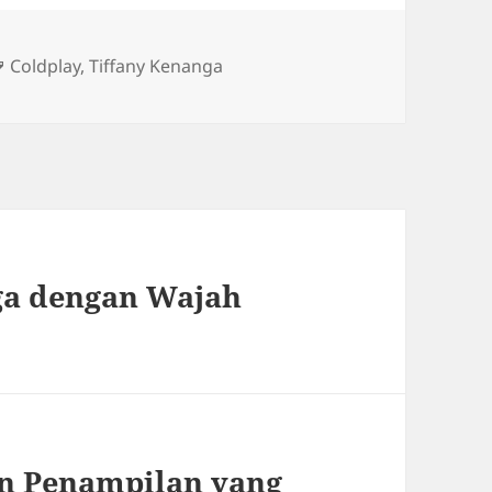
Tag
Coldplay
,
Tiffany Kenanga
ga dengan Wajah
an Penampilan yang