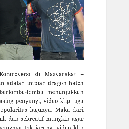
ontroversi di Masyarakat –
in adalah impian
dragon hatch
 berlomba-lomba menunjukkan
asing penyanyi, video klip juga
pularitas lagunya. Maka dari
nik dan sekreatif mungkin agar
angnya tak jarang, video klip