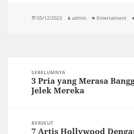
Diposkan
Penulis
Kategori
05/12/2023
admin
Entertaiment
pada
Navigasi
pos
SEBELUMNYA
3 Pria yang Merasa Bang
Pos
Jelek Mereka
sebelumnya:
BERIKUT
7 Artis Hollywood Deng
Pos