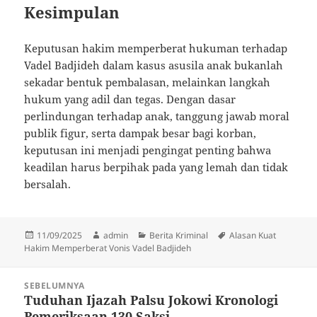
Kesimpulan
Keputusan hakim memperberat hukuman terhadap
Vadel Badjideh dalam kasus asusila anak bukanlah
sekadar bentuk pembalasan, melainkan langkah
hukum yang adil dan tegas. Dengan dasar
perlindungan terhadap anak, tanggung jawab moral
publik figur, serta dampak besar bagi korban,
keputusan ini menjadi pengingat penting bahwa
keadilan harus berpihak pada yang lemah dan tidak
bersalah.
Diposkan
Penulis
Kategori
Tag
11/09/2025
admin
Berita Kriminal
Alasan Kuat
pada
Hakim Memperberat Vonis Vadel Badjideh
Navigasi
SEBELUMNYA
pos
Tuduhan Ijazah Palsu Jokowi Kronologi
Pos
Pemeriksaan 130 Saksi