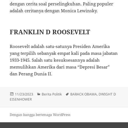
dengan cerita soal perselingkuhan. Paling populer
adalah ceritanya dengan Monica Lewinsky.
FRANKLIN D ROOSEVELT
Roosevelt adalah satu-satunya Presiden Amerika
yang terpilih sebanyak empat kali pada masa jabatan
1933-1945. Salah satu kesuksesannya adalah
memulihkan Amerika dari masa “Depresi Besar”
dan Perang Dunia II.
Diposkan
Kategori
Tag
11/23/2023
Berita Politik
BARACK OBAMA
,
DWIGHT D
pada
EISENHOWER
Dengan bangga bertenaga WordPress