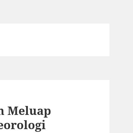
an Meluap
eorologi