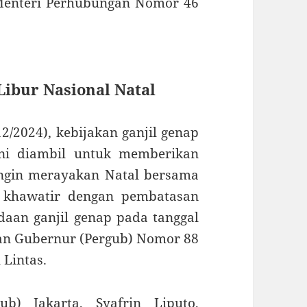
Menteri Perhubungan Nomor 46
Libur Nasional Natal
12/2024), kebijakan ganjil genap
ini diambil untuk memberikan
ingin merayakan Natal bersama
s khawatir dengan pembatasan
daan ganjil genap pada tanggal
ran Gubernur (Pergub) Nomor 88
Lintas.
b) Jakarta, Syafrin Liputo,