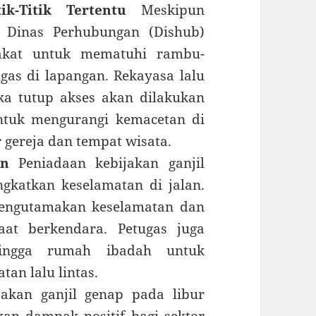
k-Titik Tertentu
Meskipun
, Dinas Perhubungan (Dishub)
akat untuk mematuhi rambu-
gas di lapangan. Rekayasa lalu
uka tutup akses akan dilakukan
ntuk mengurangi kemacetan di
ar gereja dan tempat wisata.
an
Peniadaan kebijakan ganjil
gkatkan keselamatan di jalan.
mengutamakan keselamatan dan
aat berkendara. Petugas juga
hingga rumah ibadah untuk
an lalu lintas.
akan ganjil genap pada libur