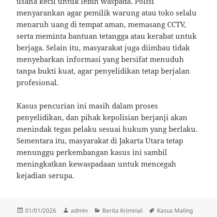
usaha kecil untuk lebih waspada. Polisi
menyarankan agar pemilik warung atau toko selalu
menaruh uang di tempat aman, memasang CCTV,
serta meminta bantuan tetangga atau kerabat untuk
berjaga. Selain itu, masyarakat juga diimbau tidak
menyebarkan informasi yang bersifat menuduh
tanpa bukti kuat, agar penyelidikan tetap berjalan
profesional.
Kasus pencurian ini masih dalam proses
penyelidikan, dan pihak kepolisian berjanji akan
menindak tegas pelaku sesuai hukum yang berlaku.
Sementara itu, masyarakat di Jakarta Utara tetap
menunggu perkembangan kasus ini sambil
meningkatkan kewaspadaan untuk mencegah
kejadian serupa.
Diposkan
Penulis
Kategori
Tag
01/01/2026
admin
Berita Kriminal
Kasus Maling