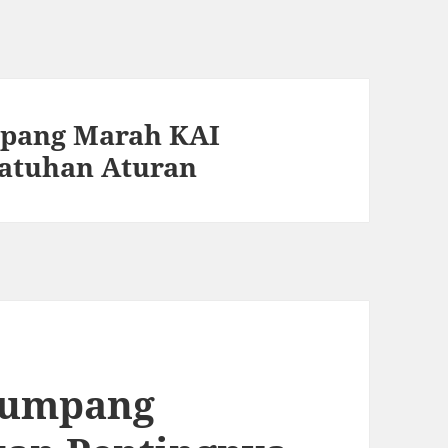
mpang Marah KAI
patuhan Aturan
enumpang