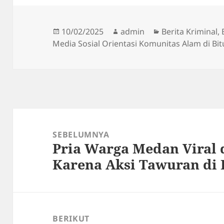
Diposkan
Penulis
Kategori
10/02/2025
admin
Berita Kriminal
,
pada
Media Sosial Orientasi Komunitas Alam di Bi
Navigasi
pos
SEBELUMNYA
Pria Warga Medan Viral 
Pos
Karena Aksi Tawuran di
sebelumnya:
BERIKUT