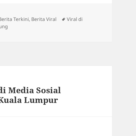
Tag
Berita Terkini
,
Berita Viral
Viral di
tung
di Media Sosial
 Kuala Lumpur