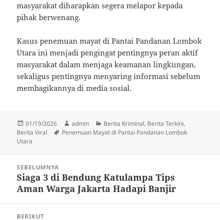
masyarakat diharapkan segera melapor kepada
pihak berwenang.
Kasus penemuan mayat di Pantai Pandanan Lombok
Utara ini menjadi pengingat pentingnya peran aktif
masyarakat dalam menjaga keamanan lingkungan,
sekaligus pentingnya menyaring informasi sebelum
membagikannya di media sosial.
Diposkan
Penulis
Kategori
01/19/2026
admin
Berita Kriminal
,
Berita Terkini
,
pada
Tag
Berita Viral
Penemuan Mayat di Pantai Pandanan Lombok
Utara
Navigasi
SEBELUMNYA
pos
Siaga 3 di Bendung Katulampa Tips
Pos
Aman Warga Jakarta Hadapi Banjir
sebelumnya:
BERIKUT