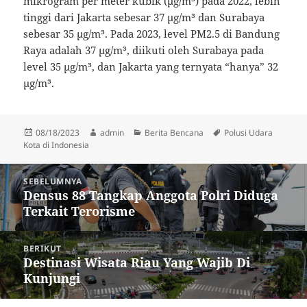
mikrogram per meter kubik (µg/m³) pada 2022, lebih
tinggi dari Jakarta sebesar 37 µg/m³ dan Surabaya
sebesar 35 µg/m³. Pada 2023, level PM2.5 di Bandung
Raya adalah 37 µg/m³, diikuti oleh Surabaya pada
level 35 µg/m³, dan Jakarta yang ternyata “hanya” 32
µg/m³.
Diposkan
Penulis
Kategori
Tag
08/18/2023
admin
Berita Bencana
Polusi Udara
pada
Kota di Indonesia
Navigasi
SEBELUMNYA
pos
Densus 88 Tangkap Anggota Polri Diduga
Pos
Terkait Terorisme
sebelumnya:
BERIKUT
Destinasi Wisata Riau Yang Wajib Di
Pos
Kunjungi
berikutnya: