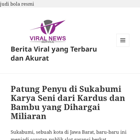
judi bola resmi
Berita Viral yang Terbaru
MENU
DAN
dan Akurat
WIDGET
Patung Penyu di Sukabumi
Karya Seni dari Kardus dan
Bambu yang Dihargai
Miliaran
Sukabumi, sebuah kota di Jawa Barat, baru-baru ini
menjadi sorotan publik
slot garansi
berkat