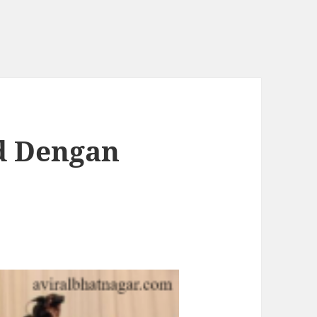
d Dengan