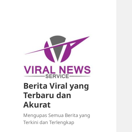
judi bola resmi
Berita Viral yang
Terbaru dan
Akurat
Mengupas Semua Berita yang
Terkini dan Terlengkap