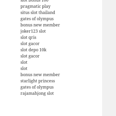
slot bonus 100
pragmatic play
situs slot thailand
gates of olympus
bonus new member
joker123 slot
slot qris
slot gacor
slot depo 10k
slot gacor
slot
slot
bonus new member
starlight princess
gates of olympus
rajamahjong slot