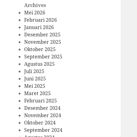
Archives
Mei 2026
Februari 2026
Januari 2026
Desember 2025
November 2025
Oktober 2025
September 2025
Agustus 2025
Juli 2025
Juni 2025
Mei 2025
Maret 2025
Februari 2025
Desember 2024
November 2024
Oktober 2024
September 2024