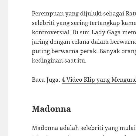
Perempuan yang dijuluki sebagai Rat
selebriti yang sering tertangkap ka
kontroversial. Di sini Lady Gaga mem
jaring dengan celana dalam berwarn
puting berwarna perak. Banyak oran
kedinginan saat itu.
Baca Juga:
4 Video Klip yang Mengun
Madonna
Madonna adalah selebriti yang mulai