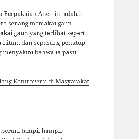
u Berpakaian Aneh ini adalah
mera senang memakai gaun
akai gaun yang terlihat seperti
a hitam dan sepasang penutup
g menyakini bahwa ia pasti
dang Kontroversi di Masyarakat
 berani tampil hampir