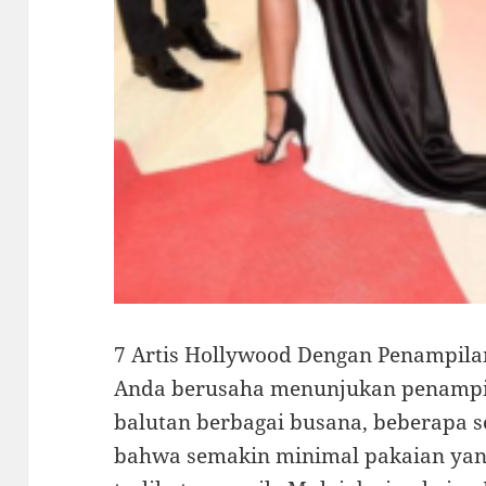
7 Artis Hollywood Dengan Penampila
Anda berusaha menunjukan penampil
balutan berbagai busana, beberapa se
bahwa semakin minimal pakaian yan