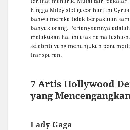
terlihat menarik. Mulai dari pakaia
hingga Miley
slot gacor hari ini
Cyrus
bahwa mereka tidak berpakaian sama
banyak orang. Pertanyaannya adala
melakukan hal ini atas nama fashion.
selebriti yang menunjukan penampi
transparan.
7 Artis Hollywood D
yang Mencengangka
Lady Gaga