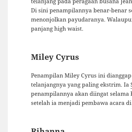
telanjang pada peragaan busana Jean 
Di sini penampilannya benar-benar se
menonjolkan payudaranya. Walaupu
panjang high waist.
Miley Cyrus
Penampilan Miley Cyrus ini diangga
telanjangnya yang paling ekstrim. Ia
penampilannya akan diingat selama 
setelah ia menjadi pembawa acara di
Rihanna