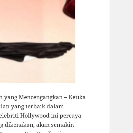
n yang Mencengangkan – Ketika
an yang terbaik dalam
lebriti Hollywood ini percaya
g dikenakan, akan semakin